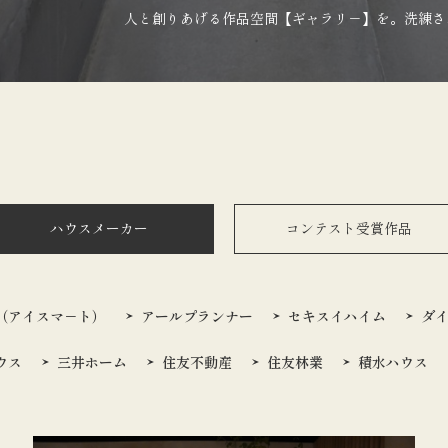
人と創りあげる作品空間【ギャラリ－】を。洗練さ
ハウスメーカー
コンテスト受賞作品
（アイスマ－ト）
アールプランナー
セキスイハイム
ダ
ウス
三井ホーム
住友不動産
住友林業
積水ハウス