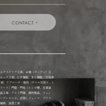
CONTACT
エクステリア工事、お庭（ガーデン）工
ロック工事、ＣＰ擁壁、ＲＣ擁壁、宅地申
工事）アプローチ・階段（タイル石張り、レ
リート）門壁・門柱（レンガ積、左官塗
品工事、アルミ門扉、鋳物製品、フェン
ーデンルーム、目隠しフェンス、プラス
植栽、造園工事