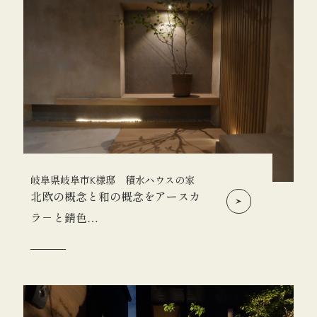
岐阜県岐阜市K様邸 積水ハウスの家
北欧の概念と和の概念をアースカ
ラ－と錆色…