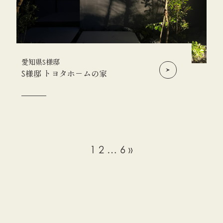
愛知県S様邸
S様邸 トヨタホ－ムの家
1
2
…
6
»