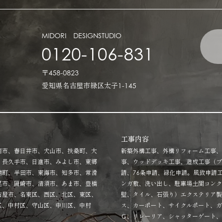
MIDORI DESIGNSTUDIO
0120-106-831
〒458-0823
愛知県名古屋市緑区太子1-145
工事内容
南市、春日井市、犬山市、扶桑町、大
新築外構工事、外構リフォーム工事、
、長久手市、日進市、みよし市、東郷
事、ウッドデッキ工事、造成工事（ブ
浦町、半田市、東海市、知多市、常滑
請、76条申請、緑化申請。風致申請
尾市、岡崎市、清須市、あま市、豊橋
ンガ敷、洗い出し、駐車場土間コンク
古屋市、名東区、西区、北区、東区、
壁、タイル、石張り）エクステリア製
区、中村区、守山区、中川区、中村
ス、カーポート、サイクルポート、ガ
Ｇ、リレーリア、シャッターゲート、