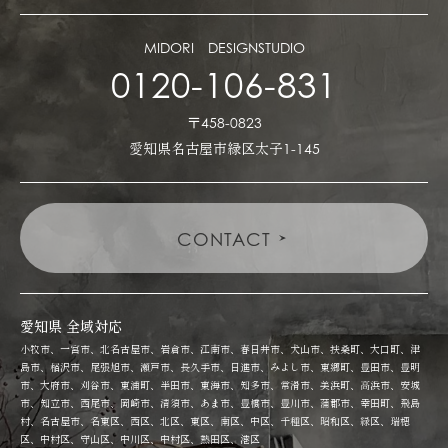
MIDORI DESIGNSTUDIO
0120-106-831
〒458-0823
愛知県名古屋市緑区太子1-145
CONTACT
愛知県 全域対応
小牧市、一宮市、北名古屋市、岩倉市、江南市、春日井市、犬山市、扶桑町、大口町、津
島市、稲沢市、尾張旭市、瀬戸市、長久手市、日進市、みよし市、東郷町、豊田市、豊明
市、大府市、刈谷市、東浦町、半田市、東海市、知多市、常滑市、美浜町、高浜市、安城
市、知立市、西尾市、岡崎市、清須市、あま市、豊橋市、豊川市、蒲郡市、幸田町、飛島
村、名古屋市、名東区、西区、北区、東区、南区、中区、千種区、昭和区、緑区、瑞穂
区、中村区、守山区、中川区、中村区、熱田区、港区