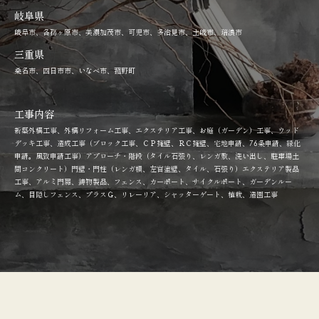
岐阜県
岐阜市、各務ヶ原市、美濃加茂市、可児市、多治見市、土岐市、瑞浪市
三重県
桑名市、四日市市、いなべ市、菰野町
工事内容
新築外構工事、外構リフォーム工事、エクステリア工事、お庭（ガーデン）工事、ウッド
デッキ工事、造成工事（ブロック工事、ＣＰ擁壁、ＲＣ擁壁、宅地申請、76条申請、緑化
申請。風致申請工事）アプローチ・階段（タイル石張り、レンガ敷、洗い出し、駐車場土
間コンクリート）門壁・門柱（レンガ積、左官塗壁、タイル、石張り）エクステリア製品
工事、アルミ門扉、鋳物製品、フェンス、カーポート、サイクルポート、ガーデンルー
ム、目隠しフェンス、プラスＧ、リレーリア、シャッターゲート、植栽、造園工事