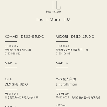
Less Is More L.I.M
KOMAKI
DESIGNSTUDIO
MIDORI
DESIGNSTUDIO
〒485-0056
〒458-0823
愛知県小牧市小木南3-25
愛知県名古屋市緑区太子1-145
0120-055-562
0120-106-831
MAP
MAP
GIFU
外構職人集団
DESIGNSTUDIO
Lーcraftsman
〒501-6244
名古屋Base
岐阜県羽島市竹鼻町丸の内2-28
〒463-0025 愛知県名古屋市守山区元郷
小牧Base
MAP