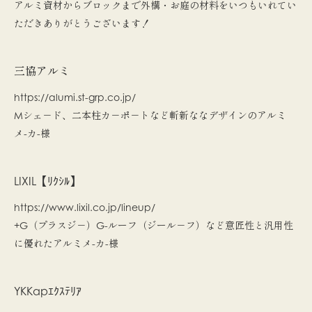
アルミ資材からブロックまで外構・お庭の材料をいつもいれてい
ただきありがとうございます！
三協アルミ
https://alumi.st-grp.co.jp/
Mシェ－ド、二本柱カ－ポ－トなど斬新ななデザインのアルミ
メ-カ-様
LIXIL【ﾘｸｼﾙ】
https://www.lixil.co.jp/lineup/
+G（プラスジ－）G-ルーフ（ジール－フ）など意匠性と汎用性
に優れたアルミメ-カ-様
YKKapｴｸｽﾃﾘｱ