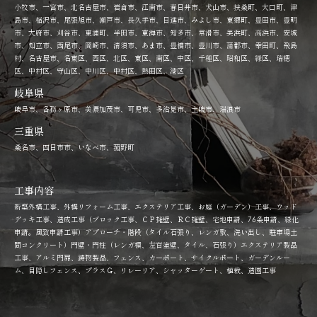
小牧市、一宮市、北名古屋市、岩倉市、江南市、春日井市、犬山市、扶桑町、大口町、津
島市、稲沢市、尾張旭市、瀬戸市、長久手市、日進市、みよし市、東郷町、豊田市、豊明
市、大府市、刈谷市、東浦町、半田市、東海市、知多市、常滑市、美浜町、高浜市、安城
市、知立市、西尾市、岡崎市、清須市、あま市、豊橋市、豊川市、蒲郡市、幸田町、飛島
村、名古屋市、名東区、西区、北区、東区、南区、中区、千種区、昭和区、緑区、瑞穂
区、中村区、守山区、中川区、中村区、熱田区、港区
岐阜県
岐阜市、各務ヶ原市、美濃加茂市、可児市、多治見市、土岐市、瑞浪市
三重県
桑名市、四日市市、いなべ市、菰野町
工事内容
新築外構工事、外構リフォーム工事、エクステリア工事、お庭（ガーデン）工事、ウッド
デッキ工事、造成工事（ブロック工事、ＣＰ擁壁、ＲＣ擁壁、宅地申請、76条申請、緑化
申請。風致申請工事）アプローチ・階段（タイル石張り、レンガ敷、洗い出し、駐車場土
間コンクリート）門壁・門柱（レンガ積、左官塗壁、タイル、石張り）エクステリア製品
工事、アルミ門扉、鋳物製品、フェンス、カーポート、サイクルポート、ガーデンルー
ム、目隠しフェンス、プラスＧ、リレーリア、シャッターゲート、植栽、造園工事