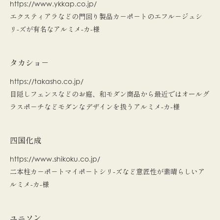
https://www.ykkap.co.jp/
エクスティアラなどの門回り製品カ－ポ－トのエフル－ジュシ
リ-ズが有名なアルミメ-カ-様
タカショ－
https://takasho.co.jp/
目隠しフェンスなどのお庭、和モダン商品から最近ではオールグ
ラスポ－チなどモダンなデザインを扱うアルミメ-カ-様
四国化成
https://www.shikoku.co.jp/
二本柱カ－ポ－ト​マイポ－トシリ-ズなど意匠性が素晴らしいア
ルミメ-カ-様
ユニソン