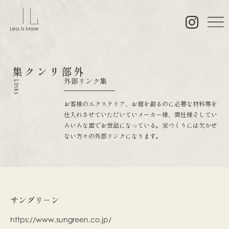
リンク集
外部
外部リンク集
Links
お客様のエクステリア、お庭を創るのに必要な材料等を
仕入れさせていただいていメーカ－様、商社様そしてい
ろいろな面でお世話になっている。家つくりには欠かせ
ない方々の外部リンクになります。
サングリ－ン
https://www.sungreen.co.jp/