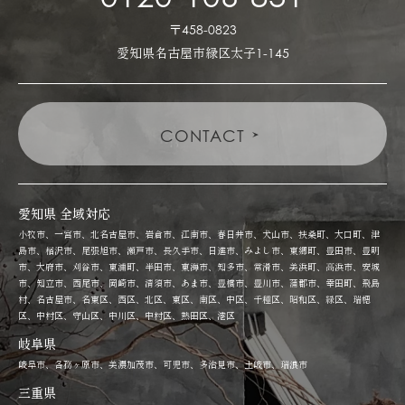
〒458-0823
愛知県名古屋市緑区太子1-145
CONTACT
愛知県 全域対応
小牧市、一宮市、北名古屋市、岩倉市、江南市、春日井市、犬山市、扶桑町、大口町、津
島市、稲沢市、尾張旭市、瀬戸市、長久手市、日進市、みよし市、東郷町、豊田市、豊明
市、大府市、刈谷市、東浦町、半田市、東海市、知多市、常滑市、美浜町、高浜市、安城
市、知立市、西尾市、岡崎市、清須市、あま市、豊橋市、豊川市、蒲郡市、幸田町、飛島
村、名古屋市、名東区、西区、北区、東区、南区、中区、千種区、昭和区、緑区、瑞穂
区、中村区、守山区、中川区、中村区、熱田区、港区
岐阜県
岐阜市、各務ヶ原市、美濃加茂市、可児市、多治見市、土岐市、瑞浪市
三重県