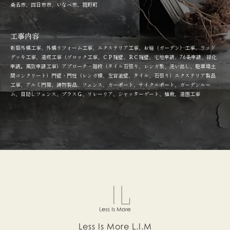
桑名市、四日市市、いなべ市、菰野町
工事内容
新築外構工事、外構リフォーム工事、エクステリア工事、お庭（ガーデン）工事、ウッド
デッキ工事、造成工事（ブロック工事、ＣＰ擁壁、ＲＣ擁壁、宅地申請、76条申請、緑化
申請。風致申請工事）アプローチ・階段（タイル石張り、レンガ敷、洗い出し、駐車場土
間コンクリート）門壁・門柱（レンガ積、左官塗壁、タイル、石張り）エクステリア製品
工事、アルミ門扉、鋳物製品、フェンス、カーポート、サイクルポート、ガーデンルー
ム、目隠しフェンス、プラスＧ、リレーリア、シャッターゲート、植栽、造園工事
Less Is More L.I.M