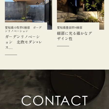
愛知県小牧市K様邸 ガ－デ
愛知県豊田市H様邸
ンリノベ－ション
細部に光る確かなデ
ガ－デンリノベ－シ
ザイン性
ョン 北欧モダン×レ
ス…
CONTACT