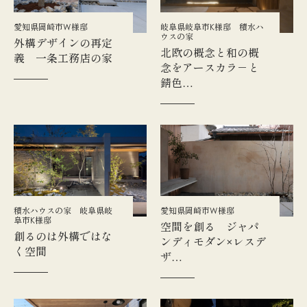
愛知県岡崎市W様邸
岐阜県岐阜市K様邸 積水ハ
ウスの家
外構デザインの再定
北欧の概念と和の概
義 一条工務店の家
念をアースカラ－と
錆色…
積水ハウスの家 岐阜県岐
愛知県岡崎市W様邸
阜市K様邸
空間を創る ジャパ
創るのは外構ではな
ンディモダン×レスデ
く空間
ザ…