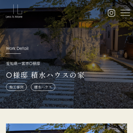
Work Detail
愛知県一宮市O様邸
O様邸 積水ハウスの家
施工事例
積水ハウス