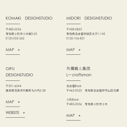
KOMAKI
DESIGNSTUDIO
MIDORI
DESIGNSTUDIO
〒485-0056
〒458-0823
愛知県小牧市小木南3-25
愛知県名古屋市緑区太子1-145
0120-055-562
0120-106-831
MAP
MAP
GIFU
外構職人集団
DESIGNSTUDIO
Lーcraftsman
〒501-6244
名古屋Base
岐阜県羽島市竹鼻町丸の内2-28
〒463-0025 愛知県名古屋市守山区元郷
小牧Base
MAP
〒485-0056 愛知県小牧市小木
WEBSITE
MAP