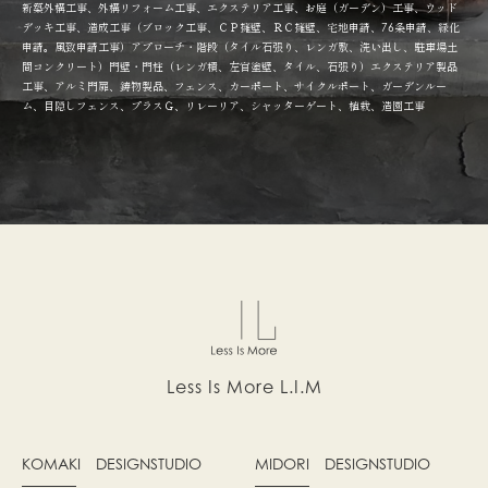
新築外構工事、外構リフォーム工事、エクステリア工事、お庭（ガーデン）工事、ウッド
デッキ工事、造成工事（ブロック工事、ＣＰ擁壁、ＲＣ擁壁、宅地申請、76条申請、緑化
申請。風致申請工事）アプローチ・階段（タイル石張り、レンガ敷、洗い出し、駐車場土
間コンクリート）門壁・門柱（レンガ積、左官塗壁、タイル、石張り）エクステリア製品
工事、アルミ門扉、鋳物製品、フェンス、カーポート、サイクルポート、ガーデンルー
ム、目隠しフェンス、プラスＧ、リレーリア、シャッターゲート、植栽、造園工事
Less Is More L.I.M
KOMAKI
DESIGNSTUDIO
MIDORI
DESIGNSTUDIO