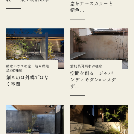
念をアースカラ－と
錆色…
積水ハウスの家 岐阜県岐
愛知県岡崎市W様邸
阜市K様邸
空間を創る ジャパ
創るのは外構ではな
ンディモダン×レスデ
く空間
ザ…