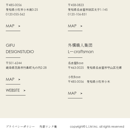
〒485-0056
〒458-0823
愛知県小牧市小木南3-25
愛知県名古屋市緑区太子1-145
0120-055-562
0120-106-831
MAP
MAP
GIFU
外構職人集団
DESIGNSTUDIO
Lーcraftsman
〒501-6244
名古屋Base
岐阜県羽島市竹鼻町丸の内2-28
〒463-0025 愛知県名古屋市守山区元郷
小牧Base
MAP
〒485-0056 愛知県小牧市小木
WEBSITE
MAP
プライバシーポリシー
外部リンク集
copyright© L.I.M inc. all rights reserved