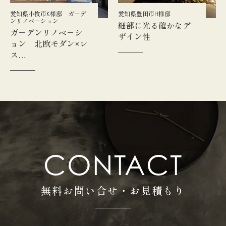
愛知県小牧市K様邸 ガ－デ
愛知県豊田市H様邸
ンリノベ－ション
細部に光る確かなデ
ガ－デンリノベ－シ
ザイン性
ョン 北欧モダン×レ
ス…
CONTACT
無料お問い合せ・お見積もり