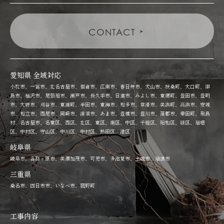
CONTACT
愛知県 全域対応
小牧市、一宮市、北名古屋市、岩倉市、江南市、春日井市、犬山市、扶桑町、大口町、津
島市、稲沢市、尾張旭市、瀬戸市、長久手市、日進市、みよし市、東郷町、豊田市、豊明
市、大府市、刈谷市、東浦町、半田市、東海市、知多市、常滑市、美浜町、高浜市、安城
市、知立市、西尾市、岡崎市、清須市、あま市、豊橋市、豊川市、蒲郡市、幸田町、飛島
村、名古屋市、名東区、西区、北区、東区、南区、中区、千種区、昭和区、緑区、瑞穂
区、中村区、守山区、中川区、中村区、熱田区、港区
岐阜県
岐阜市、各務ヶ原市、美濃加茂市、可児市、多治見市、土岐市、瑞浪市
三重県
桑名市、四日市市、いなべ市、菰野町
工事内容