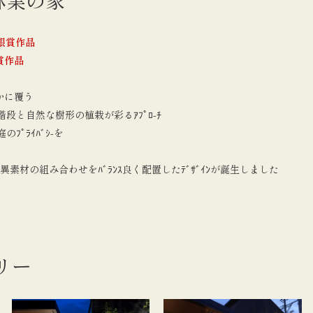
林業の家
全国銀賞作品
優秀賞作品
かに覆う​​
段と自然な樹形の植栽が彩るｱﾌﾟﾛ-ﾁ
のﾌﾟﾗｲﾊﾞｼ-を
栽の異素材の組み合わせをﾊﾞﾗﾝｽ良く配置したﾃﾞｻﾞｲﾝが誕生しました
リー