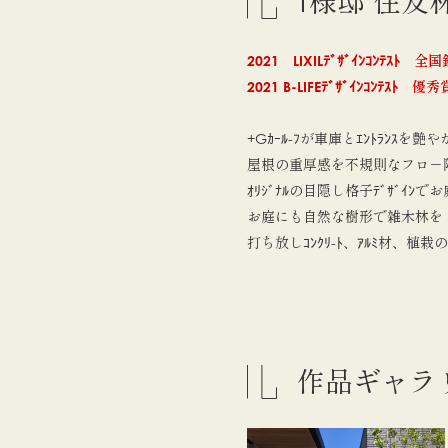
T様邸 住友
2021 LIXILﾃﾞｻﾞｲﾝｺﾝﾃｽﾄ 
2021 B-LIFEﾃﾞｻﾞｲﾝｺﾝﾃｽﾄ 
+Gｶｰﾙ-ﾌが車庫とｴﾝﾄﾗﾝｽを艶や
屋根の重厚感を不規則なフロ－階
ｵﾘｼﾞﾅﾙの目隠し格子ﾃﾞｻﾞｲﾝでお庭
お庭にも自然な樹形で雑木林を
打ち放しｺﾝｸﾘ-ﾄ、ｱﾙﾐ材、植
作品ギャラ