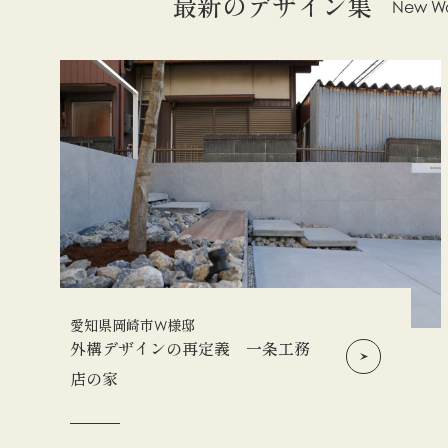
最新のデザイン集
New Wo
愛知県岡崎市W様邸
外構デザインの再定義 一条工務
店の家