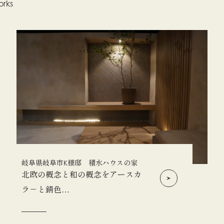
rks
岐阜県岐阜市K様邸 積水ハウスの家
北欧の概念と和の概念をアースカ
ラ－と錆色…