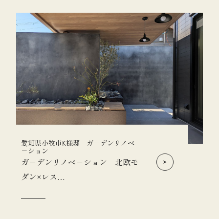
愛知県小牧市K様邸 ガ－デンリノベ
－ション
ガ－デンリノベ－ション 北欧モ
ダン×レス…