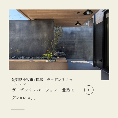
愛知県小牧市K様邸 ガ－デンリノベ
－ション
ガ－デンリノベ－ション 北欧モ
ダン×レス…