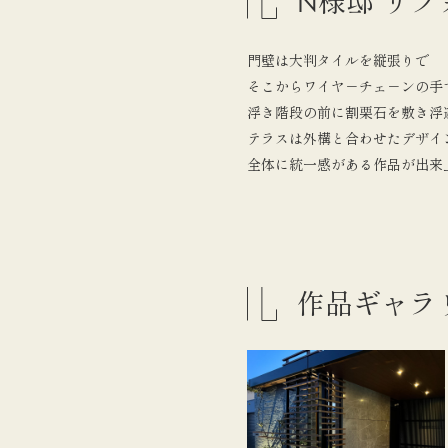
N様邸 ​リ
門壁は大判タイルを縦張りで
そこからワイヤ－チェ－ンの手
浮き階段の前に割栗石を敷き浮
テラスは外構と合わせたデザイ
​全体に統一感がある作品が出来
作品ギャラ