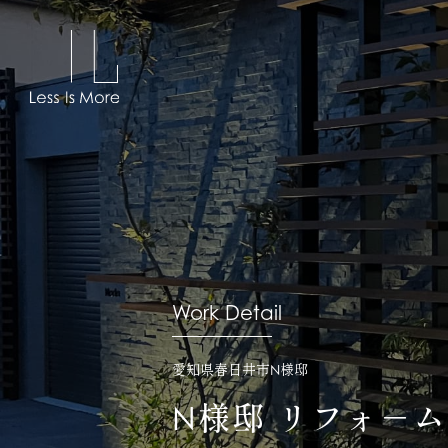
Work Detail
愛知県春日井市N様邸
N様邸 ​リフォ－ム