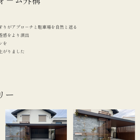
フォ－ム外構​
すりがアプロ－チと駐車場を自然と遮る
遊感をより演出
ンを
上がりました
リー