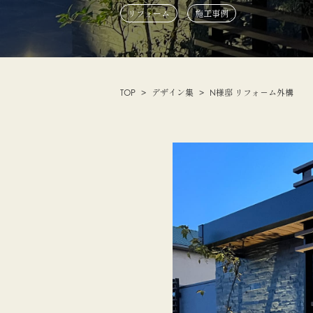
リフォーム
施工事例
TOP
デザイン集
N様邸 ​リフォ－ム外構​