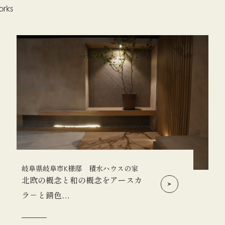
rks
岐阜県岐阜市K様邸 積水ハウスの家
北欧の概念と和の概念をアースカ
ラ－と錆色…