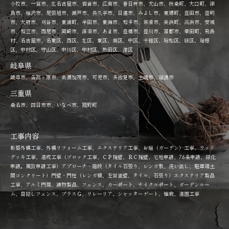
小牧市、一宮市、北名古屋市、岩倉市、江南市、春日井市、犬山市、扶桑町、大口町、津
島市、稲沢市、尾張旭市、瀬戸市、長久手市、日進市、みよし市、東郷町、豊田市、豊明
市、大府市、刈谷市、東浦町、半田市、東海市、知多市、常滑市、美浜町、高浜市、安城
市、知立市、西尾市、岡崎市、清須市、あま市、豊橋市、豊川市、蒲郡市、幸田町、飛島
村、名古屋市、名東区、西区、北区、東区、南区、中区、千種区、昭和区、緑区、瑞穂
区、中村区、守山区、中川区、中村区、熱田区、港区
岐阜県
岐阜市、各務ヶ原市、美濃加茂市、可児市、多治見市、土岐市、瑞浪市
三重県
桑名市、四日市市、いなべ市、菰野町
工事内容
新築外構工事、外構リフォーム工事、エクステリア工事、お庭（ガーデン）工事、ウッド
デッキ工事、造成工事（ブロック工事、ＣＰ擁壁、ＲＣ擁壁、宅地申請、76条申請、緑化
申請。風致申請工事）アプローチ・階段（タイル石張り、レンガ敷、洗い出し、駐車場土
間コンクリート）門壁・門柱（レンガ積、左官塗壁、タイル、石張り）エクステリア製品
工事、アルミ門扉、鋳物製品、フェンス、カーポート、サイクルポート、ガーデンルー
ム、目隠しフェンス、プラスＧ、リレーリア、シャッターゲート、植栽、造園工事