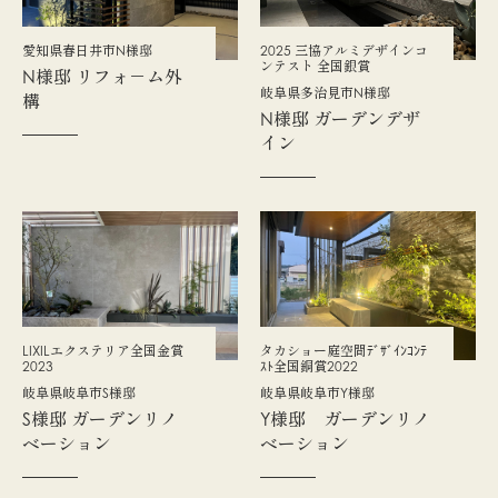
愛知県春日井市N様邸
2025 三協アルミデザインコ
ンテスト 全国銀賞
N様邸 ​リフォ－ム外
岐阜県多治見市N様邸
構​
N様邸 ガーデンデザ
イン
LIXILエクステリア全国金賞
タカショー庭空間ﾃﾞｻﾞｲﾝｺﾝﾃ
2023
ｽﾄ全国銅賞2022
岐阜県岐阜市S様邸
岐阜県岐阜市Y様邸
S様邸 ガーデンリノ
Y様邸 ガーデンリノ
ベーション
ベーション