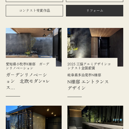
コンテスト受賞作品
リフォーム
愛知県小牧市K様邸 ガ－デ
2025 三協アルミデザインコ
ンリノベ－ション
ンテスト全国銀賞
ガ－デンリノベ－シ
岐阜県多治見市N様邸
ョン 北欧モダン×レ
N様邸 エントランス
ス…
デザイン