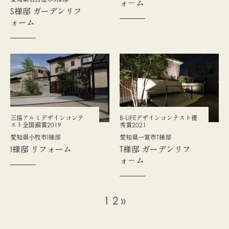
ォ－ム
S様邸 ガーデンリフ
ォーム
​三協アルミデザインコンテ
B-LIFEデザインコンテスト優
スト全国銅賞2019
秀賞2021
愛知県小牧市I様邸
愛知県一宮市T様邸
I様邸 リフォーム
T様邸 ガーデンリフ
ォ－ム
1
2
»