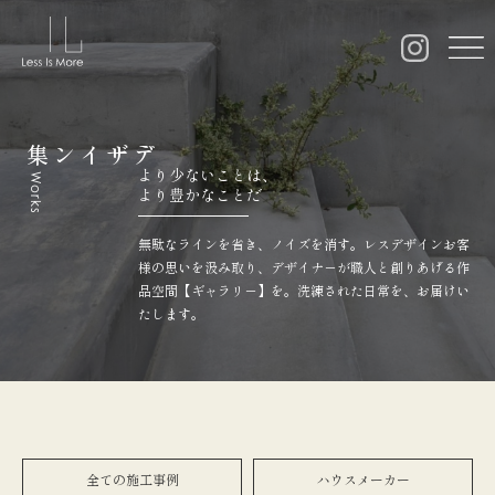
デザイン集
より少ないことは、
Works
より豊かなことだ
無駄なラインを省き、ノイズを消す。レスデザインお客
様の思いを汲み取り、デザイナ－が職人と創りあげる作
品空間【ギャラリ－】を。洗練された日常を、お届けい
たします。
全ての施工事例
ハウスメーカー